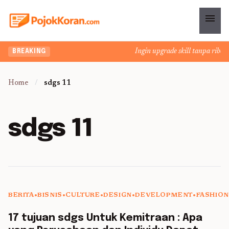
menu
Ingin upgrade skill tanpa ribet? Te
BREAKING
Home
/
sdgs 11
sdgs 11
BERITA
•
BISNIS
•
CULTURE
•
DESIGN
•
DEVELOPMENT
•
FASHION
5 min read
17 tujuan sdgs Untuk Kemitraan : Apa