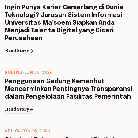
Ingin Punya Karier Cemerlang di Dunia
Teknologi? Jurusan Sistem Informasi
Universitas Ma’soem Siapkan Anda
Menjadi Talenta Digital yang Dicari
Perusahaan
arrow_forward
Read Story
POLITIK
•
JUN 30, 2026
Penggunaan Gedung Kemenhut
Mencerminkan Pentingnya Transparansi
dalam Pengelolaan Fasilitas Pemerintah
arrow_forward
Read Story
RELIGI
•
JUN 18, 2026