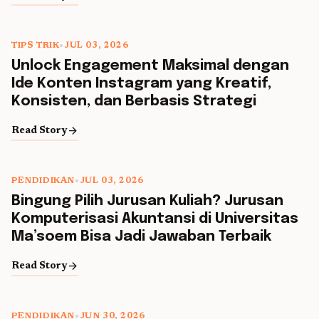
TIPS TRIK
•
JUL 03, 2026
Unlock Engagement Maksimal dengan
Ide Konten Instagram yang Kreatif,
Konsisten, dan Berbasis Strategi
arrow_forward
Read Story
PENDIDIKAN
•
JUL 03, 2026
Bingung Pilih Jurusan Kuliah? Jurusan
Komputerisasi Akuntansi di Universitas
Ma’soem Bisa Jadi Jawaban Terbaik
arrow_forward
Read Story
PENDIDIKAN
•
JUN 30, 2026