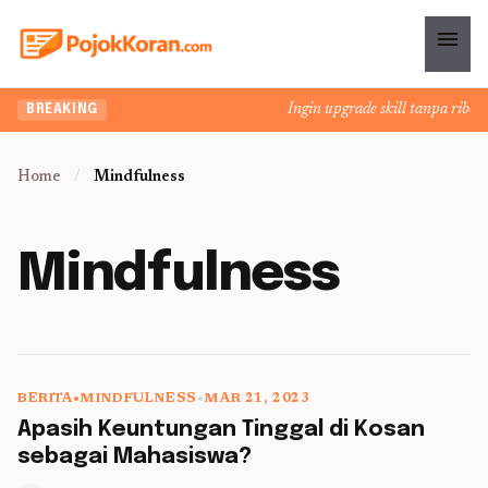
menu
Ingin upgrade skill tanpa ribet? Te
BREAKING
Home
/
Mindfulness
Mindfulness
BERITA
•
MINDFULNESS
•
MAR 21, 2023
5 min read
Apasih Keuntungan Tinggal di Kosan
sebagai Mahasiswa?