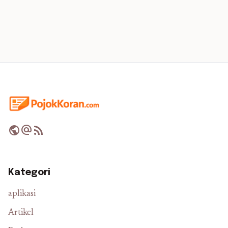
public
alternate_email
rss_feed
Kategori
aplikasi
Artikel