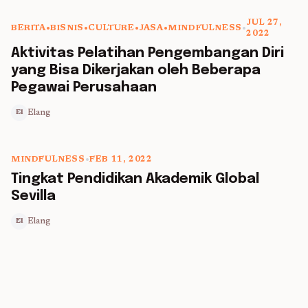
JUL 27,
BERITA
•
BISNIS
•
CULTURE
•
JASA
•
MINDFULNESS
•
2022
5 min read
Aktivitas Pelatihan Pengembangan Diri
yang Bisa Dikerjakan oleh Beberapa
Pegawai Perusahaan
Elang
El
MINDFULNESS
•
FEB 11, 2022
5 min read
Tingkat Pendidikan Akademik Global
Sevilla
Elang
El