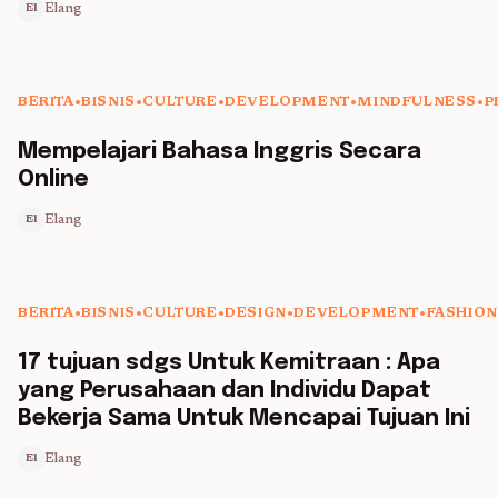
Elang
El
BERITA
•
BISNIS
•
CULTURE
•
DEVELOPMENT
•
MINDFULNESS
•
P
5 min read
Mempelajari Bahasa Inggris Secara
Online
Elang
El
BERITA
•
BISNIS
•
CULTURE
•
DESIGN
•
DEVELOPMENT
•
FASHION
5 min read
17 tujuan sdgs Untuk Kemitraan : Apa
yang Perusahaan dan Individu Dapat
Bekerja Sama Untuk Mencapai Tujuan Ini
Elang
El