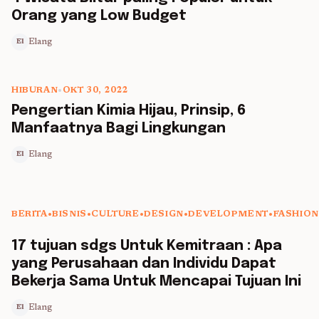
Orang yang Low Budget
Elang
El
HIBURAN
•
OKT 30, 2022
5 min read
Pengertian Kimia Hijau, Prinsip, 6
Manfaatnya Bagi Lingkungan
Elang
El
BERITA
•
BISNIS
•
CULTURE
•
DESIGN
•
DEVELOPMENT
•
FASHION
5 min read
17 tujuan sdgs Untuk Kemitraan : Apa
yang Perusahaan dan Individu Dapat
Bekerja Sama Untuk Mencapai Tujuan Ini
Elang
El