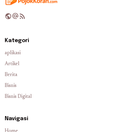
public
alternate_email
rss_feed
Kategori
aplikasi
Artikel
Berita
Bisnis
Bisnis Digital
Navigasi
Home