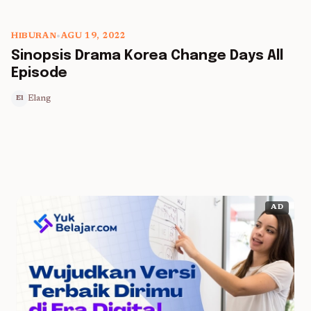
HIBURAN
•
AGU 19, 2022
5 min read
Sinopsis Drama Korea Change Days All
Episode
Elang
El
AD