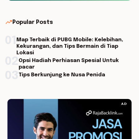
trending_up
Popular Posts
01
Map Terbaik di PUBG Mobile: Kelebihan,
Kekurangan, dan Tips Bermain di Tiap
Lokasi
02
Opsi Hadiah Perhiasan Spesial Untuk
pacar
03
Tips Berkunjung ke Nusa Penida
AD