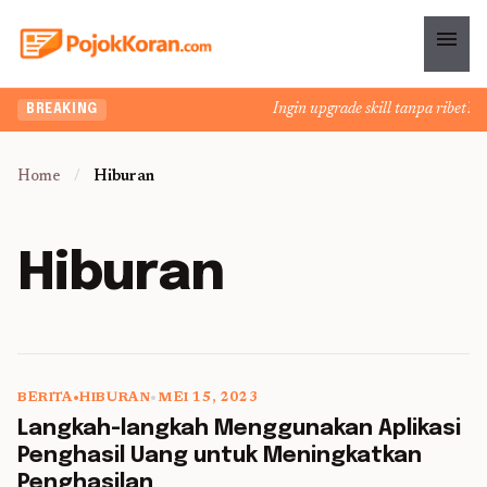
menu
Ingin upgrade skill tanpa ribet? Temuk
BREAKING
Home
/
Hiburan
Hiburan
BERITA
•
HIBURAN
•
MEI 15, 2023
5 min read
Langkah-langkah Menggunakan Aplikasi
Penghasil Uang untuk Meningkatkan
Penghasilan