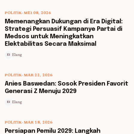
POLITIK
•
MEI 08, 2026
5 min read
Memenangkan Dukungan di Era Digital:
Strategi Persuasif Kampanye Partai di
Medsos untuk Meningkatkan
Elektabilitas Secara Maksimal
Elang
El
POLITIK
•
MAR 22, 2026
5 min read
Anies Baswedan: Sosok Presiden Favorit
Generasi Z Menuju 2029
Elang
El
POLITIK
•
MAR 18, 2026
5 min read
Persiapan Pemilu 2029: Langkah