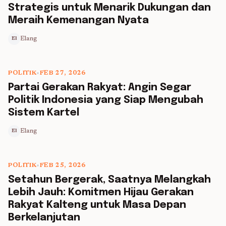
Strategis untuk Menarik Dukungan dan
Meraih Kemenangan Nyata
Elang
El
POLITIK
•
FEB 27, 2026
5 min read
Partai Gerakan Rakyat: Angin Segar
Politik Indonesia yang Siap Mengubah
Sistem Kartel
Elang
El
POLITIK
•
FEB 25, 2026
5 min read
Setahun Bergerak, Saatnya Melangkah
Lebih Jauh: Komitmen Hijau Gerakan
Rakyat Kalteng untuk Masa Depan
Berkelanjutan