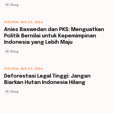
Elang
El
POLITIK
•
JAN 25, 2026
5 min read
Anies Baswedan dan PKS: Menguatkan
Politik Bernilai untuk Kepemimpinan
Indonesia yang Lebih Maju
Elang
El
POLITIK
•
JAN 23, 2026
5 min read
Deforestasi Legal Tinggi: Jangan
Biarkan Hutan Indonesia Hilang
Elang
El