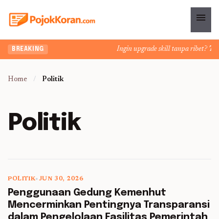
menu
Ingin upgrade skill tanpa ribet? Temuk
BREAKING
Home
/
Politik
Politik
POLITIK
•
JUN 30, 2026
5 min read
Penggunaan Gedung Kemenhut
Mencerminkan Pentingnya Transparansi
dalam Pengelolaan Fasilitas Pemerintah