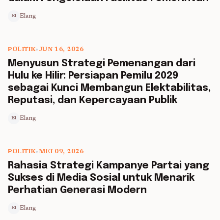
Elang
El
POLITIK
•
JUN 16, 2026
5 min read
Menyusun Strategi Pemenangan dari
Hulu ke Hilir: Persiapan Pemilu 2029
sebagai Kunci Membangun Elektabilitas,
Reputasi, dan Kepercayaan Publik
Elang
El
POLITIK
•
MEI 09, 2026
5 min read
Rahasia Strategi Kampanye Partai yang
Sukses di Media Sosial untuk Menarik
Perhatian Generasi Modern
Elang
El