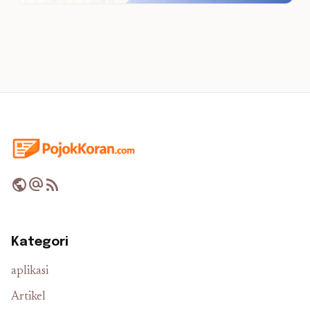
public
alternate_email
rss_feed
Kategori
aplikasi
Artikel