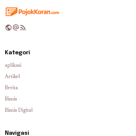
public
alternate_email
rss_feed
Kategori
aplikasi
Artikel
Berita
Bisnis
Bisnis Digital
Navigasi