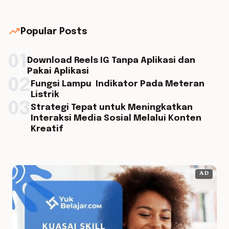
trending_up
Popular Posts
01
Download Reels IG Tanpa Aplikasi dan
Pakai Aplikasi
02
Fungsi Lampu Indikator Pada Meteran
Listrik
03
Strategi Tepat untuk Meningkatkan
Interaksi Media Sosial Melalui Konten
Kreatif
AD