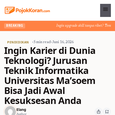
menu
Ingin upgrade skill tanpa ribet? Temukan k
BREAKING
PENDIDIKAN
•
5 min read
•
Juni 16, 2026
Ingin Karier di Dunia
Teknologi? Jurusan
Teknik Informatika
Universitas Ma’soem
Bisa Jadi Awal
Kesuksesan Anda
Elang
ios_share
bookmark_add
Author