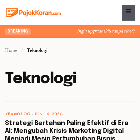
menu
Ingin upgrade skill tanpa ribet? Te
BREAKING
Home
/
Teknologi
Teknologi
TEKNOLOGI
•
JUN 16, 2026
5 min read
Strategi Bertahan Paling Efektif di Era
AI: Mengubah Krisis Marketing Digital
Menjadi Mesin Pertumbuhan Bisnis