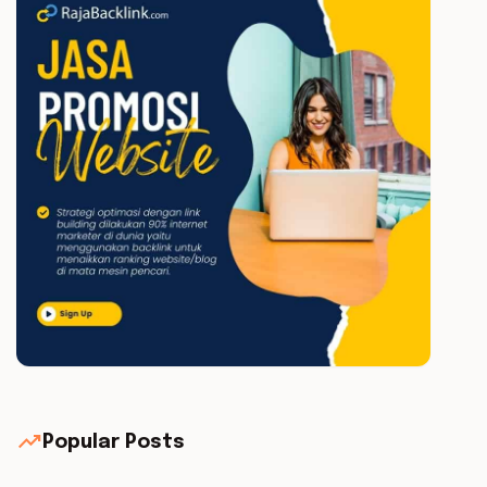
trending_up
Popular Posts