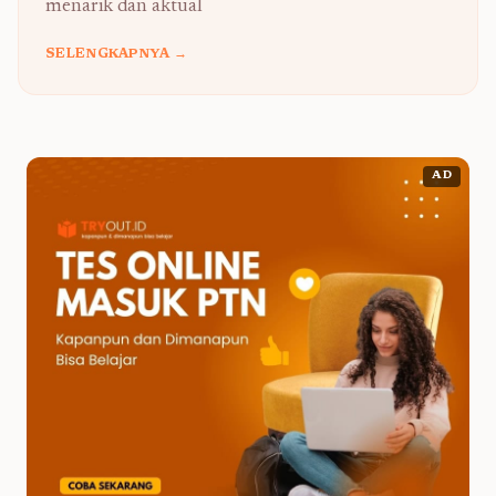
menarik dan aktual
SELENGKAPNYA →
AD