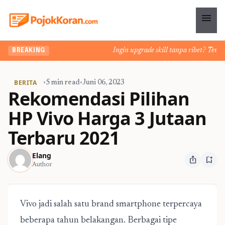
menu
Ingin upgrade skill tanpa ribet? Temukan
BREAKING
BERITA
•
5 min read
•
Juni 06, 2023
Rekomendasi Pilihan
HP Vivo Harga 3 Jutaan
Terbaru 2021
Elang
ios_share
bookmark_add
Author
Vivo jadi salah satu brand smartphone terpercaya
beberapa tahun belakangan. Berbagai tipe