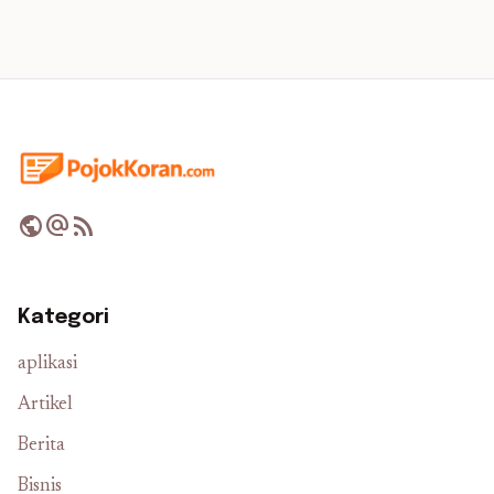
public
alternate_email
rss_feed
Kategori
aplikasi
Artikel
Berita
Bisnis