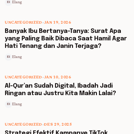
Elang
El
UNCATEGORIZED
•
JAN 19, 2026
5 min read
Banyak Ibu Bertanya-Tanya: Surat Apa
yang Paling Baik Dibaca Saat Hamil Agar
Hati Tenang dan Janin Terjaga?
Elang
El
UNCATEGORIZED
•
JAN 10, 2026
5 min read
Al-Qur’an Sudah Digital, Ibadah Jadi
Ringan atau Justru Kita Makin Lalai?
Elang
El
UNCATEGORIZED
•
DES 29, 2025
5 min read
Strategi Efektif Kampanye TikTok