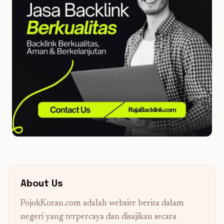
About Us
PojokKoran.com adalah website berita dalam
negeri yang terpercaya dan disajikan secara