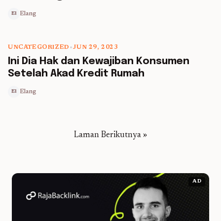
Elang
El
UNCATEGORIZED
•
JUN 29, 2023
5 min read
Ini Dia Hak dan Kewajiban Konsumen
Setelah Akad Kredit Rumah
Elang
El
Laman Berikutnya »
AD