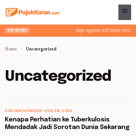
menu
Ingin upgrade skill tanpa ribet? Te
BREAKING
Home
/
Uncategorized
Uncategorized
UNCATEGORIZED
•
FEB 28, 2026
5 min read
Kenapa Perhatian ke Tuberkulosis
Mendadak Jadi Sorotan Dunia Sekarang