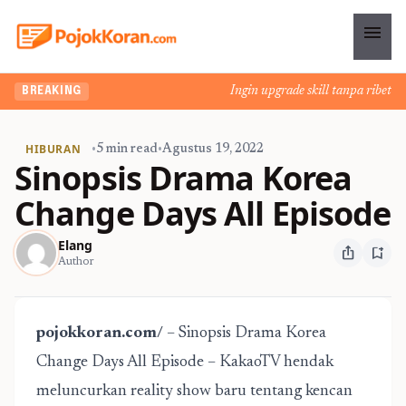
menu
Ingin upgrade skill tanpa ribet? Te
BREAKING
HIBURAN
•
5 min read
•
Agustus 19, 2022
Sinopsis Drama Korea
Change Days All Episode
Elang
ios_share
bookmark_add
Author
pojokkoran.com/
– Sinopsis Drama Korea
Change Days All Episode – KakaoTV hendak
meluncurkan reality show baru tentang kencan