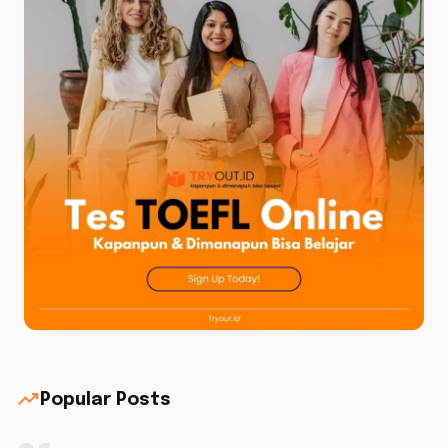
trending_up
Popular Posts