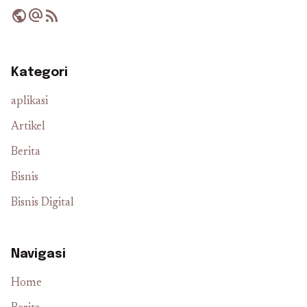
public
alternate_email
rss_feed
Kategori
aplikasi
Artikel
Berita
Bisnis
Bisnis Digital
Navigasi
Home