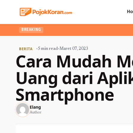
H
BREAKING
BERITA
•
5 min read
•
Maret 07, 2023
Cara Mudah M
Uang dari Apli
Smartphone
Elang
Author