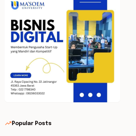
trending_up
Popular Posts