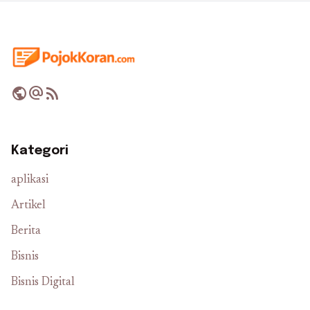
public
alternate_email
rss_feed
Kategori
aplikasi
Artikel
Berita
Bisnis
Bisnis Digital