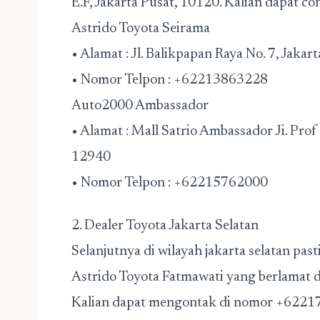
E.F, Jakarta Pusat, 10120. Kalian dapat 
Astrido Toyota Seirama
• Alamat : Jl. Balikpapan Raya No. 7, Jakar
• Nomor Telpon : +62213863228
Auto2000 Ambassador
• Alamat : Mall Satrio Ambassador Ji. Pro
12940
• Nomor Telpon : +62215762000
2. Dealer Toyota Jakarta Selatan
Selanjutnya di wilayah jakarta selatan pas
Astrido Toyota Fatmawati yang berlamat di 
Kalian dapat mengontak di nomor +622