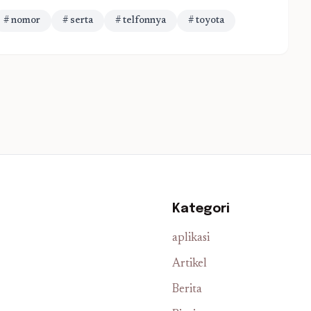
# nomor
# serta
# telfonnya
# toyota
Kategori
aplikasi
Artikel
Berita