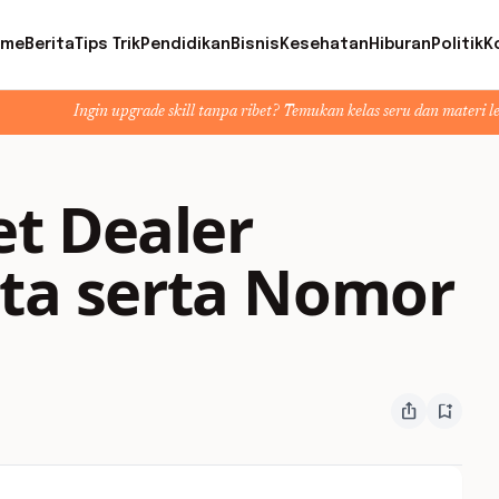
ome
Berita
Tips Trik
Pendidikan
Bisnis
Kesehatan
Hiburan
Politik
K
 upgrade skill tanpa ribet? Temukan kelas seru dan materi lengkap hanya di Y
t Dealer
rta serta Nomor
ios_share
bookmark_add