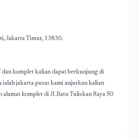
ti, Jakarta Timur, 13830.
if dan komplet kalian dapat berkunjung di
 ialah jakarta pusat kami anjurkan kalian
 alamat komplet di Jl. Batu Tuliskan Raya 50