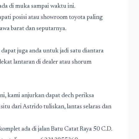
 ada di muka sampai waktu ini.
pati posisi atau showroom toyota paling
jawa barat dan seputarnya.
 dapat juga anda untuk jadi satu diantara
ekat lantaran di dealer atau shorum
ni, kami anjurkan dapat dech periksa
itu dari Astrido tuliskan, lantas selaras dan
omplet ada di jalan Batu Catat Raya 50 C.D.