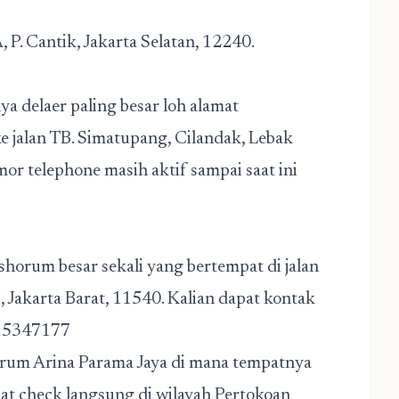
, P. Cantik, Jakarta Selatan, 12240.
a delaer paling besar loh alamat
e jalan TB. Simatupang, Cilandak, Lebak
or telephone masih aktif sampai saat ini
 shorum besar sekali yang bertempat di jalan
 Jakarta Barat, 11540. Kalian dapat kontak
215347177
shorum Arina Parama Jaya di mana tempatnya
pat check langsung di wilayah Pertokoan