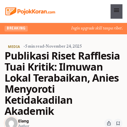
menu
Ingin upgrade skill tanpa ribet? Tem
BREAKING
MEDIA
•
5 min read
•
November 24, 2025
Publikasi Riset Rafflesia
Tuai Kritik: Ilmuwan
Lokal Terabaikan, Anies
Menyoroti
Ketidakadilan
Akademik
Elang
ios_share
bookmark_add
Author