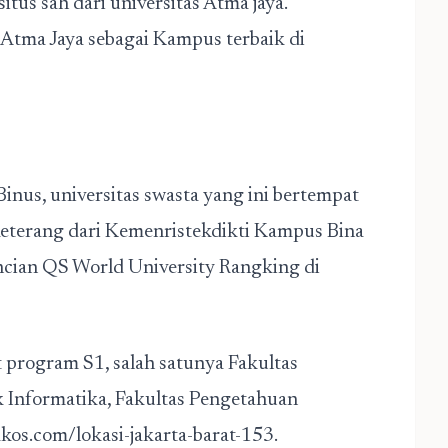
tus sah dari universitas Atma jaya.
 Atma Jaya sebagai Kampus terbaik di
inus, universitas swasta yang ini bertempat
i keterang dari Kemenristekdikti Kampus Bina
ncian QS World University Rangking di
t program S1, salah satunya Fakultas
 Informatika, Fakultas Pengetahuan
dkos.com/lokasi-jakarta-barat-153
.