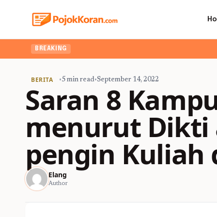
H
Ingin upgrade
BREAKING
BERITA
•
5 min read
•
September 14, 2022
Saran 8 Kampu
menurut Dikti
pengin Kuliah 
Elang
Author