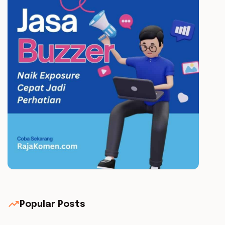
trending_up
Popular Posts