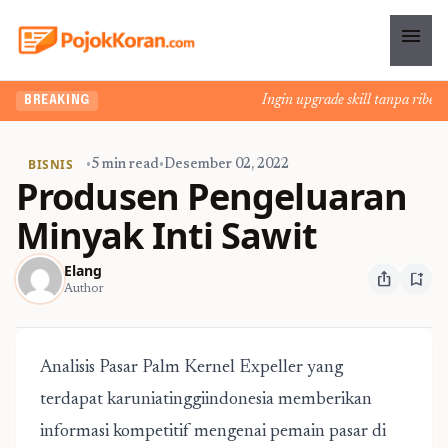
menu
Ingin upgrade skill tanpa ribet? 
BREAKING
BISNIS
•
5 min read
•
Desember 02, 2022
Produsen Pengeluaran
Minyak Inti Sawit
Elang
ios_share
bookmark_add
Author
Analisis Pasar Palm Kernel Expeller yang
terdapat
karuniatinggiindonesia
memberikan
informasi kompetitif mengenai pemain pasar di