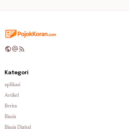
public
alternate_email
rss_feed
Kategori
aplikasi
Artikel
Berita
Bisnis
Bisnis Digital