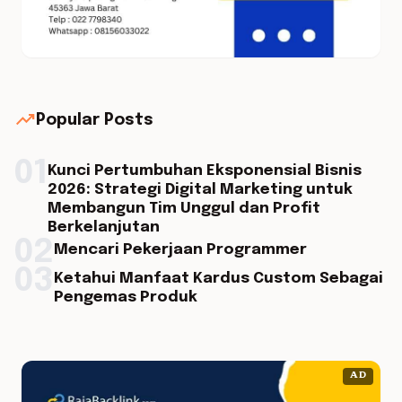
trending_up
Popular Posts
01
Kunci Pertumbuhan Eksponensial Bisnis
2026: Strategi Digital Marketing untuk
Membangun Tim Unggul dan Profit
Berkelanjutan
02
Mencari Pekerjaan Programmer
03
Ketahui Manfaat Kardus Custom Sebagai
Pengemas Produk
AD