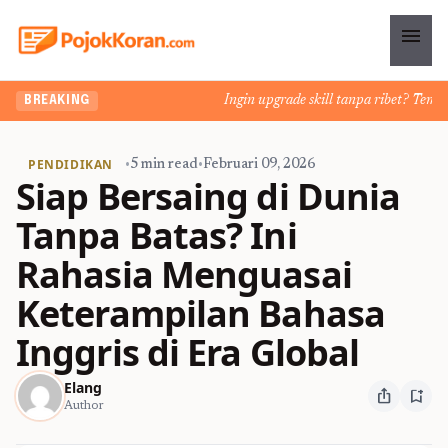
menu
Ingin upgrade skill tanpa ribet? Temukan 
BREAKING
PENDIDIKAN
•
5 min read
•
Februari 09, 2026
Siap Bersaing di Dunia
Tanpa Batas? Ini
Rahasia Menguasai
Keterampilan Bahasa
Inggris di Era Global
Elang
ios_share
bookmark_add
Author