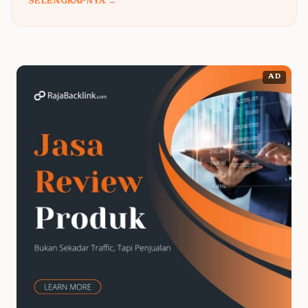
SELENGKAPNYA →
AD