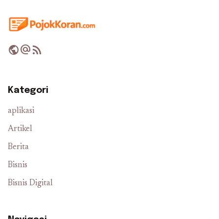
public
alternate_email
rss_feed
Kategori
aplikasi
Artikel
Berita
Bisnis
Bisnis Digital