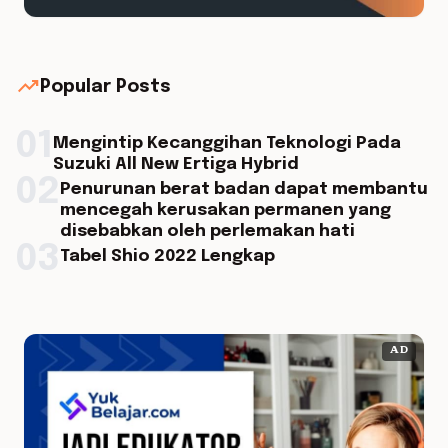
trending_up
Popular Posts
01
Mengintip Kecanggihan Teknologi Pada
Suzuki All New Ertiga Hybrid
02
Penurunan berat badan dapat membantu
mencegah kerusakan permanen yang
disebabkan oleh perlemakan hati
03
Tabel Shio 2022 Lengkap
AD