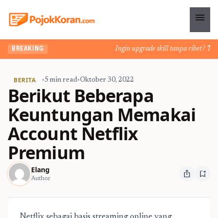
menu
Ingin upgrade skill tanpa ribet? Temuk
BREAKING
BERITA
•
5 min read
•
Oktober 30, 2022
Berikut Beberapa
Keuntungan Memakai
Account Netflix
Premium
Elang
ios_share
bookmark_add
Author
Netflix sebagai basis streaming online yang