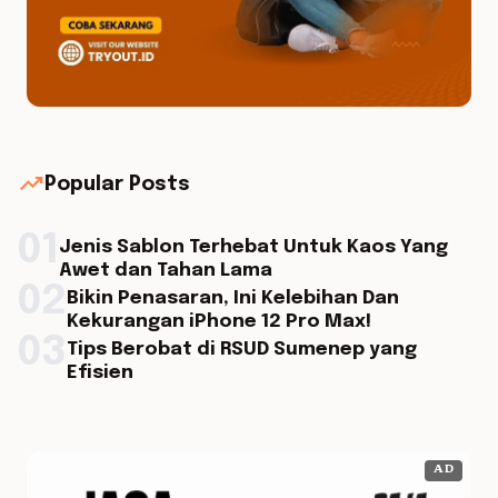
trending_up
Popular Posts
01
Jenis Sablon Terhebat Untuk Kaos Yang
Awet dan Tahan Lama
02
Bikin Penasaran, Ini Kelebihan Dan
Kekurangan iPhone 12 Pro Max!
03
Tips Berobat di RSUD Sumenep yang
Efisien
AD