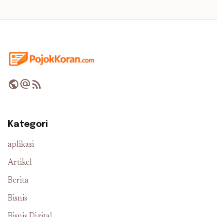
public
alternate_email
rss_feed
Kategori
aplikasi
Artikel
Berita
Bisnis
Bisnis Digital