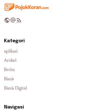
public
alternate_email
rss_feed
Kategori
aplikasi
Artikel
Berita
Bisnis
Bisnis Digital
Navigasi