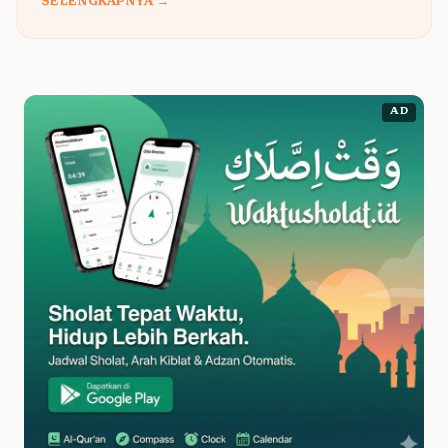
SELENGKAPNYA →
AD