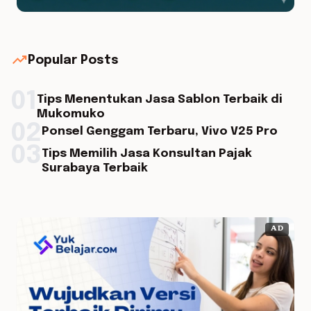
trending_up
Popular Posts
01
Tips Menentukan Jasa Sablon Terbaik di
Mukomuko
02
Ponsel Genggam Terbaru, Vivo V25 Pro
03
Tips Memilih Jasa Konsultan Pajak
Surabaya Terbaik
AD