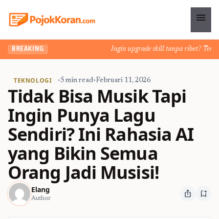
menu
Ingin upgrade skill tanpa ribet? Temukan 
BREAKING
TEKNOLOGI
•
5 min read
•
Februari 11, 2026
Tidak Bisa Musik Tapi
Ingin Punya Lagu
Sendiri? Ini Rahasia AI
yang Bikin Semua
Orang Jadi Musisi!
Elang
ios_share
bookmark_add
Author