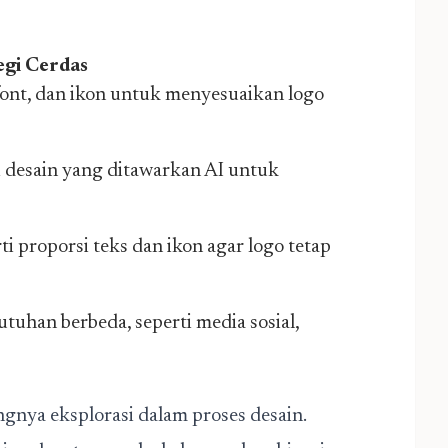
egi Cerdas
font, dan ikon untuk menyesuaikan logo
 desain yang ditawarkan AI untuk
i proporsi teks dan ikon agar logo tetap
tuhan berbeda, seperti media sosial,
gnya eksplorasi dalam proses desain.