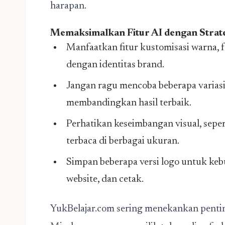
harapan.
Memaksimalkan
Fitur AI
dengan Strat
Manfaatkan fitur kustomisasi warna, 
dengan identitas brand.
Jangan ragu mencoba beberapa variasi
membandingkan hasil terbaik.
Perhatikan keseimbangan visual, sepert
terbaca di berbagai ukuran.
Simpan beberapa versi logo untuk kebu
website, dan cetak.
YukBelajar.com sering menekankan pentin