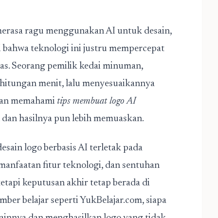
merasa ragu menggunakan AI untuk desain,
 bahwa teknologi ini justru mempercepat
as. Seorang pemilik kedai minuman,
 hitungan menit, lalu menyesuaikannya
ngan memahami
tips membuat logo AI
ah dan hasilnya pun lebih memuaskan.
esain logo berbasis AI terletak pada
anfaatan fitur teknologi, dan sentuhan
tapi keputusan akhir tetap berada di
er belajar seperti YukBelajar.com, siapa