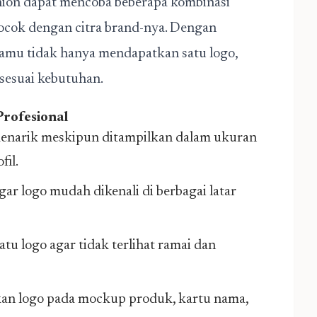
shion dapat mencoba beberapa kombinasi
cok dengan citra brand-nya. Dengan
kamu tidak hanya mendapatkan satu logo,
h sesuai kebutuhan.
rofesional
n menarik meskipun ditampilkan dalam ukuran
fil.
r logo mudah dikenali di berbagai latar
tu logo agar tidak terlihat ramai dan
an logo pada mockup produk, kartu nama,