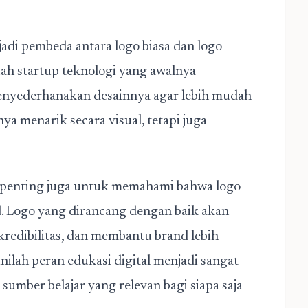
adi pembeda antara logo biasa dan logo
uah startup teknologi yang awalnya
nyederhanakan desainnya agar lebih mudah
nya menarik secara visual, tetapi juga
, penting juga untuk memahami bahwa logo
nd. Logo yang dirancang dengan baik akan
edibilitas, dan membantu brand lebih
nilah peran edukasi digital menjadi sangat
sumber belajar yang relevan bagi siapa saja