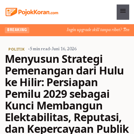
menu
Ingin upgrade skill tanpa ribet? Temukan k
BREAKING
POLITIK
•
5 min read
•
Juni 16, 2026
Menyusun Strategi
Pemenangan dari Hulu
ke Hilir: Persiapan
Pemilu 2029 sebagai
Kunci Membangun
Elektabilitas, Reputasi,
dan Kepercayaan Publik