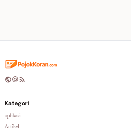
public
alternate_email
rss_feed
Kategori
aplikasi
Artikel