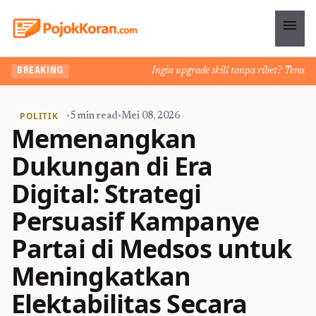
menu
Ingin upgrade skill tanpa ribet? Temukan ke
BREAKING
POLITIK
•
5 min read
•
Mei 08, 2026
Memenangkan
Dukungan di Era
Digital: Strategi
Persuasif Kampanye
Partai di Medsos untuk
Meningkatkan
Elektabilitas Secara