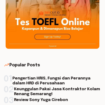
trending_up
Popular Posts
01
Pengertian HRIS, Fungsi dan Perannya
dalam HRD di Perusahaan
02
Keunggulan Pakai Jasa Kontraktor Kolam
Renang Semarang!
03
Review Sony Yuga Cirebon