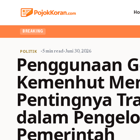
H
BREAKING
POLITIK
•
5 min read
•
Juni 30, 2026
Penggunaan 
Kemenhut Me
Pentingnya Tr
dalam Pengelol
Pemerintah