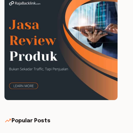
trending_up
Popular Posts