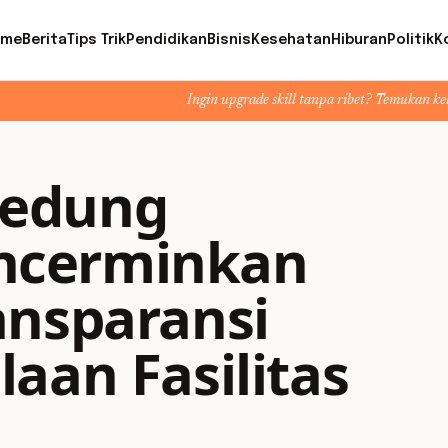
ome
Berita
Tips Trik
Pendidikan
Bisnis
Kesehatan
Hiburan
Politik
K
Ingin upgrade skill tanpa ribet? Temukan kelas seru dan materi
Gedung
ncerminkan
ansparansi
aan Fasilitas