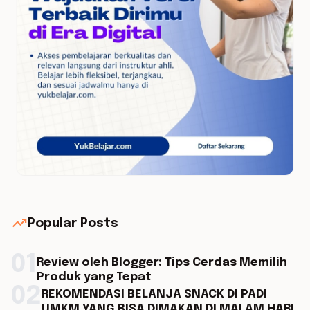
trending_up
Popular Posts
01
Review oleh Blogger: Tips Cerdas Memilih
Produk yang Tepat
02
REKOMENDASI BELANJA SNACK DI PADI
UMKM YANG BISA DIMAKAN DI MALAM HARI