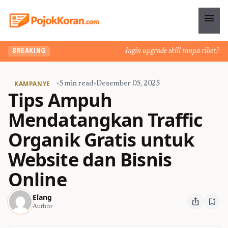
menu
Ingin upgrade skill tanpa ribet? Temu
BREAKING
KAMPANYE
•
5 min read
•
Desember 05, 2025
Tips Ampuh
Mendatangkan Traffic
Organik Gratis untuk
Website dan Bisnis
Online
Elang
ios_share
bookmark_add
Author