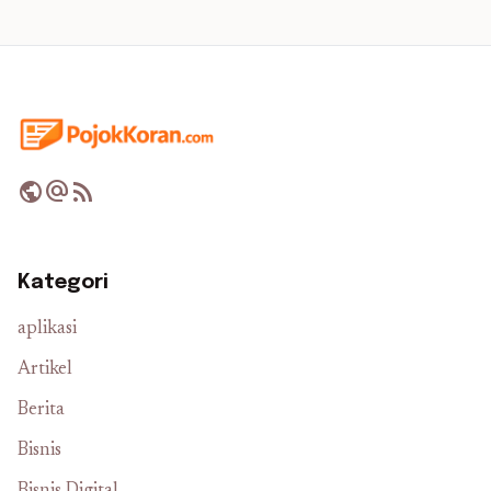
public
alternate_email
rss_feed
Kategori
aplikasi
Artikel
Berita
Bisnis