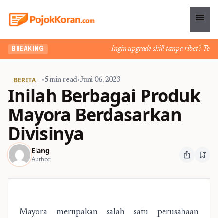
menu
Ingin upgrade skill tanpa ribet? Temukan
BREAKING
BERITA
•
5 min read
•
Juni 06, 2023
Inilah Berbagai Produk
Mayora Berdasarkan
Divisinya
Elang
ios_share
bookmark_add
Author
Mayora merupakan salah satu perusahaan