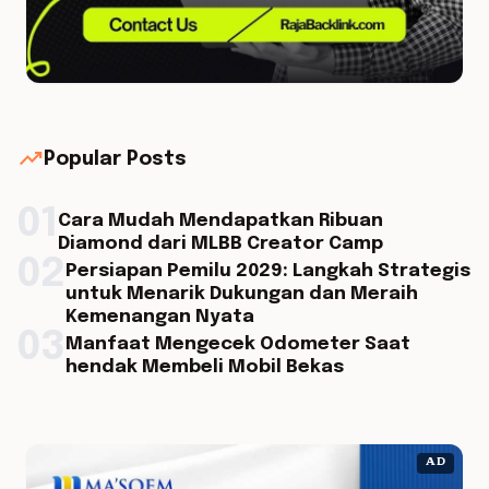
trending_up
Popular Posts
01
Cara Mudah Mendapatkan Ribuan
Diamond dari MLBB Creator Camp
02
Persiapan Pemilu 2029: Langkah Strategis
untuk Menarik Dukungan dan Meraih
Kemenangan Nyata
03
Manfaat Mengecek Odometer Saat
hendak Membeli Mobil Bekas
AD