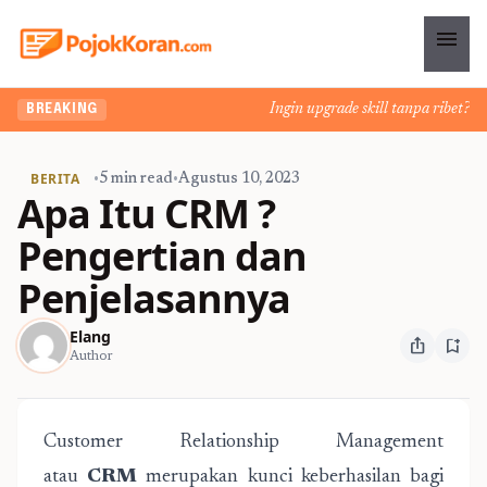
menu
Ingin upgrade skill tanpa ribet? Tem
BREAKING
BERITA
•
5 min read
•
Agustus 10, 2023
Apa Itu CRM ?
Pengertian dan
Penjelasannya
Elang
ios_share
bookmark_add
Author
Customer Relationship Management
atau
CRM
merupakan kunci keberhasilan bagi