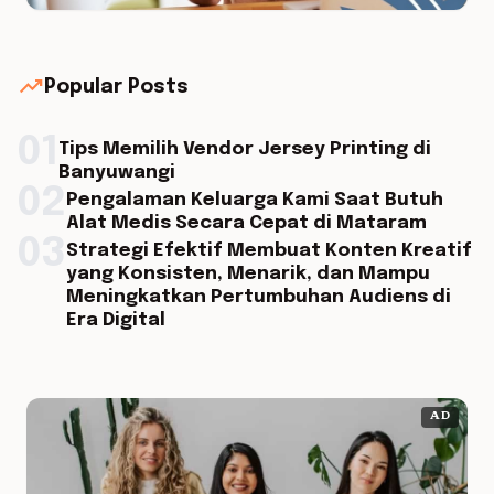
trending_up
Popular Posts
01
Tips Memilih Vendor Jersey Printing di
Banyuwangi
02
Pengalaman Keluarga Kami Saat Butuh
Alat Medis Secara Cepat di Mataram
03
Strategi Efektif Membuat Konten Kreatif
yang Konsisten, Menarik, dan Mampu
Meningkatkan Pertumbuhan Audiens di
Era Digital
AD