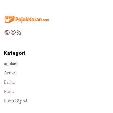
public
alternate_email
rss_feed
Kategori
aplikasi
Artikel
Berita
Bisnis
Bisnis Digital