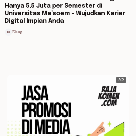
Hanya 5,5 Juta per Semester di
Universitas Ma’soem – Wujudkan Karier
Digital Impian Anda
Elang
El
AD