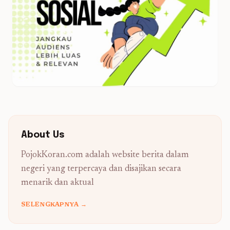
About Us
PojokKoran.com adalah website berita dalam
negeri yang terpercaya dan disajikan secara
menarik dan aktual
SELENGKAPNYA →