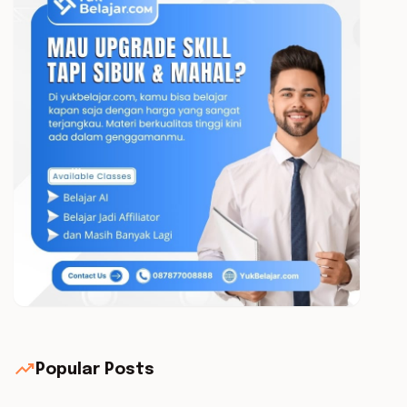
trending_up
Popular Posts