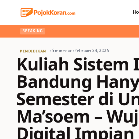
H
BREAKING
PENDIDIKAN
•
5 min read
•
Februari 24, 2026
Kuliah Sistem 
Bandung Hanya
Semester di Un
Ma’soem – Wuj
Digital Impian