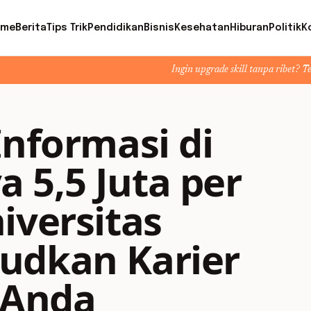
ome
Berita
Tips Trik
Pendidikan
Bisnis
Kesehatan
Hiburan
Politik
K
Ingin upgrade skill tanpa ribet? Temukan kelas seru
Informasi di
 5,5 Juta per
iversitas
udkan Karier
 Anda