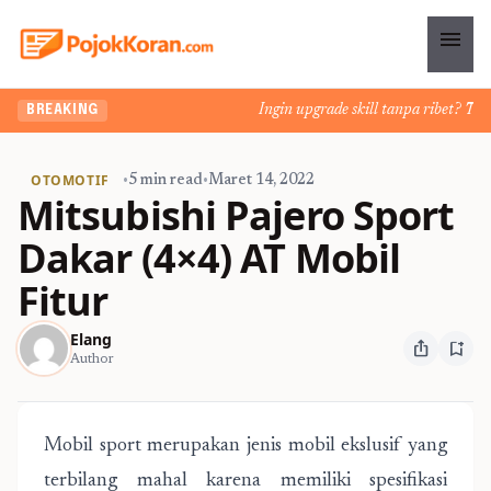
menu
Ingin upgrade skill tanpa ribet? Temuk
BREAKING
OTOMOTIF
•
5 min read
•
Maret 14, 2022
Mitsubishi Pajero Sport
Dakar (4×4) AT Mobil
Fitur
Elang
ios_share
bookmark_add
Author
Mobil sport merupakan jenis mobil ekslusif yang
terbilang mahal karena memiliki spesifikasi