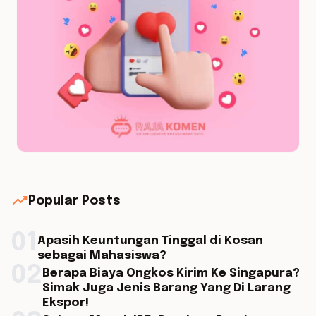
trending_up
Popular Posts
01
Apasih Keuntungan Tinggal di Kosan
sebagai Mahasiswa?
02
Berapa Biaya Ongkos Kirim Ke Singapura?
Simak Juga Jenis Barang Yang Di Larang
Ekspor!