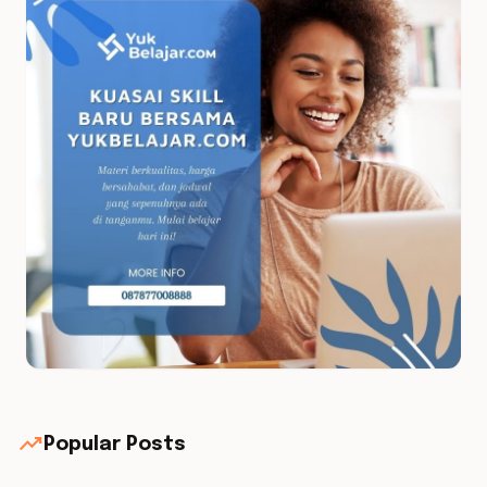
trending_up
Popular Posts