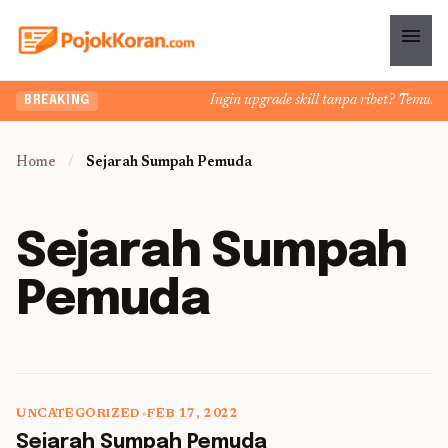
menu
Ingin upgrade skill tanpa ribet? Temukan k
BREAKING
Home
/
Sejarah Sumpah Pemuda
Sejarah Sumpah
Pemuda
UNCATEGORIZED
•
FEB 17, 2022
5 min read
Sejarah Sumpah Pemuda