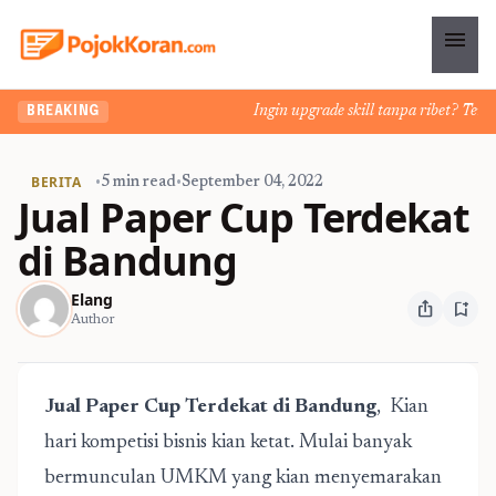
menu
Ingin upgrade skill tanpa ribet? Temukan
BREAKING
BERITA
•
5 min read
•
September 04, 2022
Jual Paper Cup Terdekat
di Bandung
Elang
ios_share
bookmark_add
Author
Jual Paper Cup Terdekat di Bandung
, Kian
hari kompetisi bisnis kian ketat. Mulai banyak
bermunculan UMKM yang kian menyemarakan