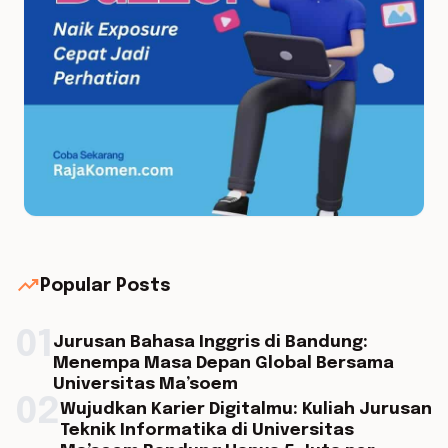
trending_up
Popular Posts
01
Jurusan Bahasa Inggris di Bandung:
Menempa Masa Depan Global Bersama
Universitas Ma’soem
02
Wujudkan Karier Digitalmu: Kuliah Jurusan
Teknik Informatika di Universitas