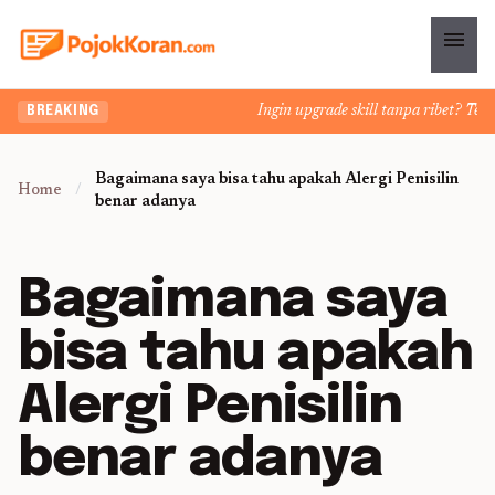
menu
Ingin upgrade skill tanpa ribet? Temuk
BREAKING
Bagaimana saya bisa tahu apakah Alergi Penisilin
Home
/
benar adanya
Bagaimana saya
bisa tahu apakah
Alergi Penisilin
benar adanya