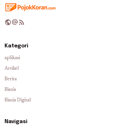
public
alternate_email
rss_feed
Kategori
aplikasi
Artikel
Berita
Bisnis
Bisnis Digital
Navigasi