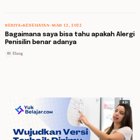
BERITA
•
KESEHATAN
•
MAR 12, 2022
5 min read
Bagaimana saya bisa tahu apakah Alergi
Penisilin benar adanya
Elang
El
AD