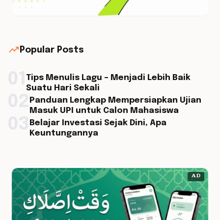
trending_up
Popular Posts
01
Tips Menulis Lagu – Menjadi Lebih Baik
Suatu Hari Sekali
02
Panduan Lengkap Mempersiapkan Ujian
Masuk UPI untuk Calon Mahasiswa
03
Belajar Investasi Sejak Dini, Apa
Keuntungannya
AD