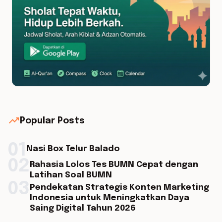
trending_up
Popular Posts
01
Nasi Box Telur Balado
02
Rahasia Lolos Tes BUMN Cepat dengan
Latihan Soal BUMN
03
Pendekatan Strategis Konten Marketing
Indonesia untuk Meningkatkan Daya
Saing Digital Tahun 2026