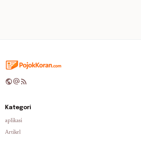
public
alternate_email
rss_feed
Kategori
aplikasi
Artikel