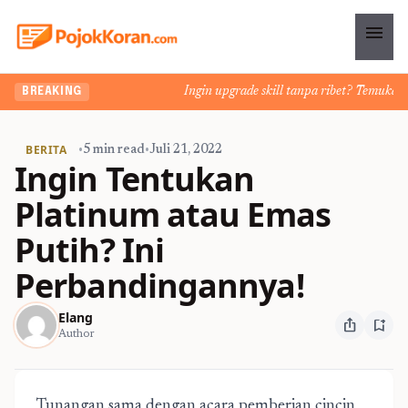
menu
Ingin upgrade skill tanpa ribet? Temukan kel
BREAKING
BERITA
•
5 min read
•
Juli 21, 2022
Ingin Tentukan
Platinum atau Emas
Putih? Ini
Perbandingannya!
Elang
ios_share
bookmark_add
Author
Tunangan sama dengan acara pemberian cincin