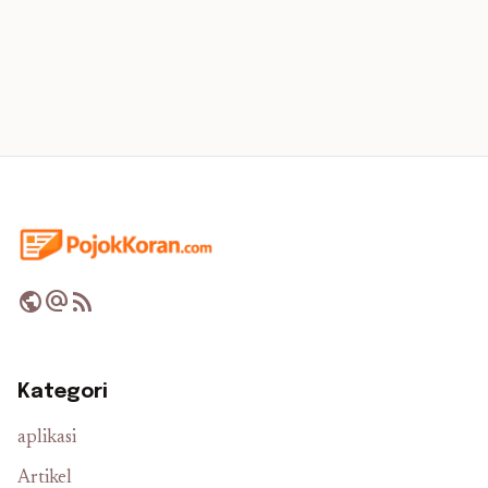
public
alternate_email
rss_feed
Kategori
aplikasi
Artikel