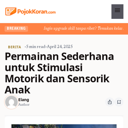
menu
Ingin upgrade skill tanpa ribet? Temukan kelas seru d
BREAKING
BERITA
•
5 min read
•
April 24, 2025
Permainan Sederhana
untuk Stimulasi
Motorik dan Sensorik
Anak
Elang
ios_share
bookmark_add
Author