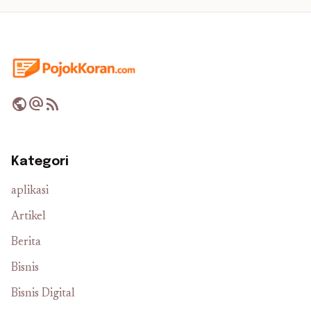
public
alternate_email
rss_feed
Kategori
aplikasi
Artikel
Berita
Bisnis
Bisnis Digital