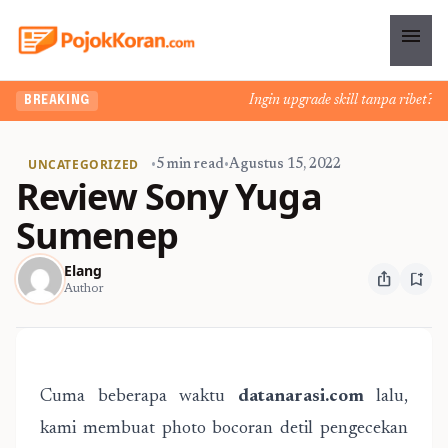
menu
Ingin upgrade skill tanpa ribet? Tem
BREAKING
UNCATEGORIZED
•
5 min read
•
Agustus 15, 2022
Review Sony Yuga
Sumenep
Elang
ios_share
bookmark_add
Author
Cuma beberapa waktu
datanarasi.com
lalu,
kami membuat photo bocoran detil pengecekan