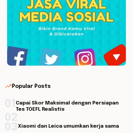
trending_up
Popular Posts
01
Capai Skor Maksimal dengan Persiapan
Tes TOEFL Realistis
02
03
Xiaomi dan Leica umumkan kerja sama