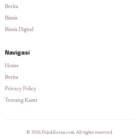
Berita
Bisnis
Bisnis Digital
Navigasi
Home
Berita
Privacy Policy
Tentang Kami
© 2026 PojokKoran.com. All rights reserved.