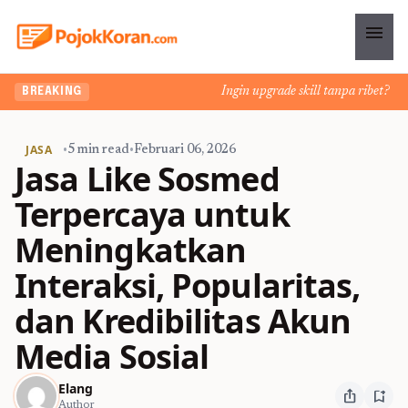
menu
Ingin upgrade skill tanpa ribet? Temuk
BREAKING
JASA
•
5 min read
•
Februari 06, 2026
Jasa Like Sosmed
Terpercaya untuk
Meningkatkan
Interaksi, Popularitas,
dan Kredibilitas Akun
Media Sosial
Elang
ios_share
bookmark_add
Author