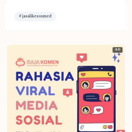
# jasalikesosmed
AD