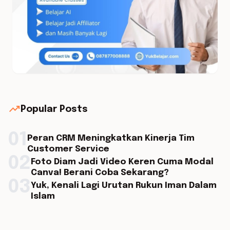
trending_up
Popular Posts
01
Peran CRM Meningkatkan Kinerja Tim
Customer Service
02
Foto Diam Jadi Video Keren Cuma Modal
Canva! Berani Coba Sekarang?
03
Yuk, Kenali Lagi Urutan Rukun Iman Dalam
Islam