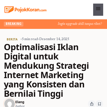
menu
Ingin upgrade skill tanpa ribet? Temuk
BREAKING
BERITA
•
5 min read
•
Desember 14, 2025
Optimalisasi Iklan
Digital untuk
Mendukung Strategi
Internet Marketing
yang Konsisten dan
Bernilai Tinggi
Elang
ios_share
bookmark_add
Author