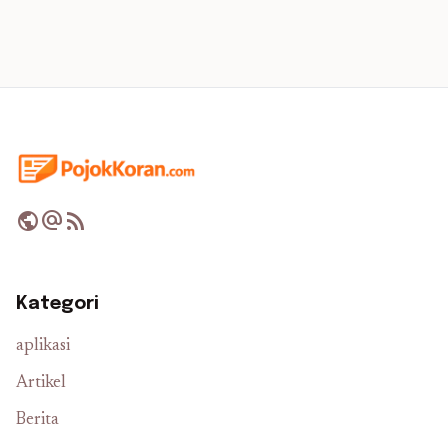
public
alternate_email
rss_feed
Kategori
aplikasi
Artikel
Berita