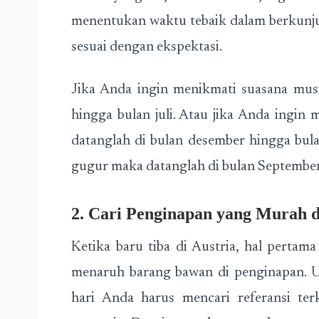
menentukan waktu tebaik dalam berkunju
sesuai dengan ekspektasi.
Jika Anda ingin menikmati suasana mus
hingga bulan juli. Atau jika Anda ingin
datanglah di bulan desember hingga bul
gugur maka datanglah di bulan September
2. Cari Penginapan yang Murah d
Ketika baru tiba di Austria, hal perta
menaruh barang bawan di penginapan. U
hari Anda harus mencari referansi te