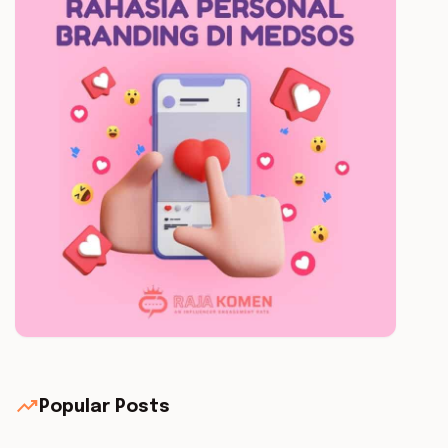
trending_up
Popular Posts