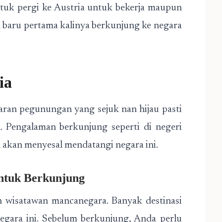
ntuk pergi ke Austria untuk bekerja maupun
baru pertama kalinya berkunjung ke negara
ia
ran pegunungan yang sejuk nan hijau pasti
 Pengalaman berkunjung seperti di negeri
akan menyesal mendatangi negara ini.
untuk Berkunjung
n wisatawan mancanegara. Banyak destinasi
negara ini. Sebelum berkunjung, Anda perlu