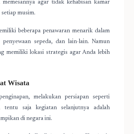
ra memesannya agar tidak kehabisan kamar
 setiap musim.
emiliki beberapa penawaran menarik dalam
fe, penyewaan sepeda, dan lain-lain. Namun
 memiliki lokasi strategis agar Anda lebih
at Wisata
penginapan, melakukan persiapan seperti
n tentu saja kegiatan selanjutnya adalah
mpikan di negara ini.