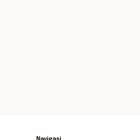
Navigasi