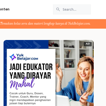
search
onten
as seru dan materi lengkap hanya di YukBelajar.com. Mulai langkah suksesmu 
AD