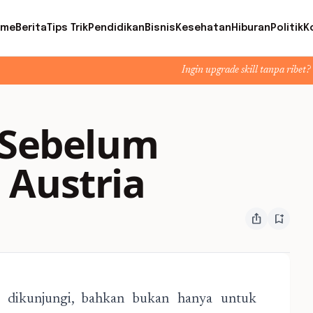
ome
Berita
Tips Trik
Pendidikan
Bisnis
Kesehatan
Hiburan
Politik
K
Ingin upgrade skill tanpa ribet? Temukan kel
 Sebelum
 Austria
ios_share
bookmark_add
k dikunjungi, bahkan bukan hanya untuk