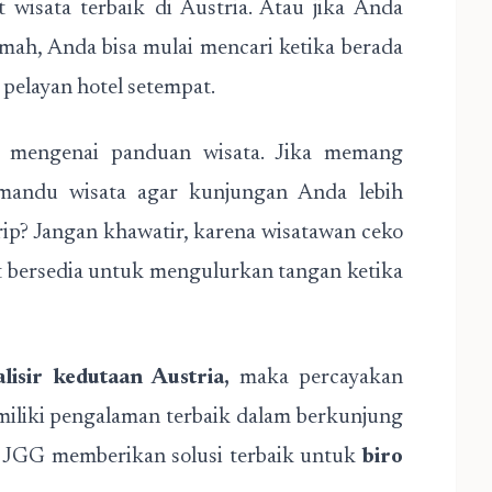
 wisata terbaik di Austria. Atau jika Anda
ah, Anda bisa mulai mencari ketika berada
pelayan hotel setempat.
ya mengenai panduan wisata. Jika memang
mandu wisata agar kunjungan Anda lebih
trip? Jangan khawatir, karena wisatawan ceko
 bersedia untuk mengulurkan tangan ketika
alisir kedutaan Austria
,
maka percayakan
iliki pengalaman terbaik dalam berkunjung
. JGG memberikan solusi terbaik untuk
biro