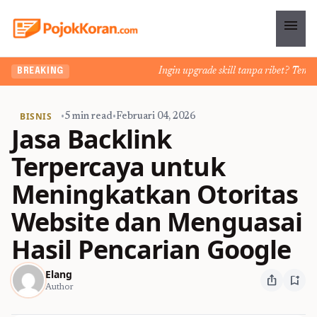
menu
Ingin upgrade skill tanpa ribet? Temukan 
BREAKING
BISNIS
•
5 min read
•
Februari 04, 2026
Jasa Backlink
Terpercaya untuk
Meningkatkan Otoritas
Website dan Menguasai
Hasil Pencarian Google
Elang
ios_share
bookmark_add
Author