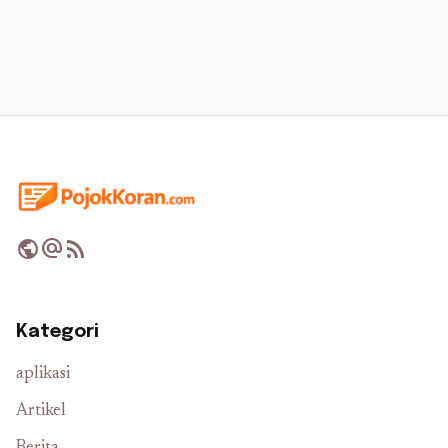
public
alternate_email
rss_feed
Kategori
aplikasi
Artikel