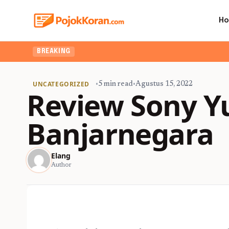
H
BREAKING
UNCATEGORIZED
•
5 min read
•
Agustus 15, 2022
Review Sony Y
Banjarnegara
Elang
Author