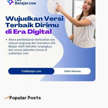
trending_up
Popular Posts