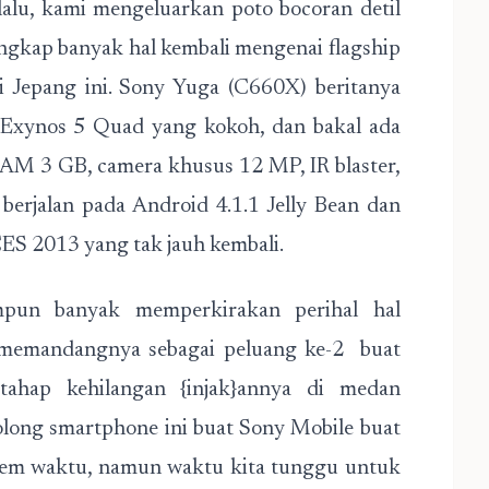
alu, kami mengeluarkan poto bocoran detil
kap banyak hal kembali mengenai flagship
gi Jepang ini. Sony Yuga (C660X) beritanya
Exynos 5 Quad yang kokoh, dan bakal ada
AM 3 GB, camera khusus 12 MP, IR blaster,
berjalan pada Android 4.1.1 Jelly Bean dan
ES 2013 yang tak jauh kembali.
pun banyak memperkirakan perihal hal
 memandangnya sebagai peluang ke-2 buat
ahap kehilangan {injak}annya di medan
long smartphone ini buat Sony Mobile buat
blem waktu, namun waktu kita tunggu untuk