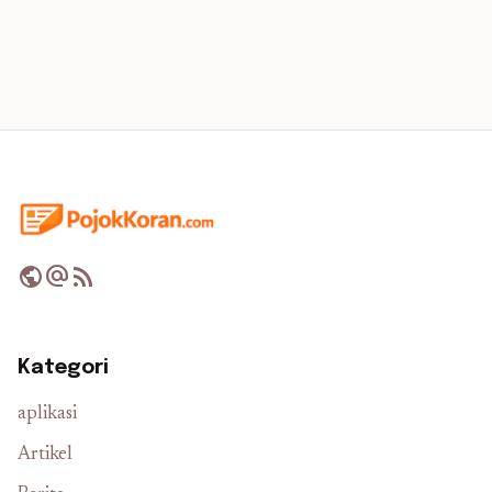
public
alternate_email
rss_feed
Kategori
aplikasi
Artikel