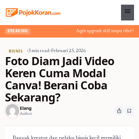
menu
Ingin upgrade skill tanpa ribet? Temu
BREAKING
BISNIS
•
5 min read
•
Februari 25, 2026
Foto Diam Jadi Video
Keren Cuma Modal
Canva! Berani Coba
Sekarang?
Elang
ios_share
bookmark_add
Author
Banyak kreator dan pelaku bisnis kecil memiliki