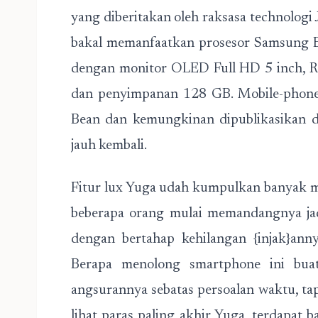
yang diberitakan oleh raksasa technologi
bakal memanfaatkan prosesor Samsung E
dengan monitor OLED Full HD 5 inch, R
dan penyimpanan 128 GB. Mobile-phone i
Bean dan kemungkinan dipublikasikan d
jauh kembali.
Fitur lux Yuga udah kumpulkan banyak m
beberapa orang mulai memandangnya ja
dengan bertahap kehilangan {injak}ann
Berapa menolong smartphone ini bua
angsurannya sebatas persoalan waktu, ta
lihat paras paling akhir Yuga, terdapat 