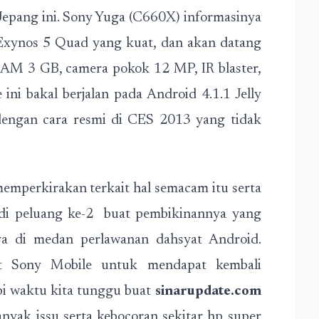
 Jepang ini. Sony Yuga (C660X) informasinya
xynos 5 Quad yang kuat, dan akan datang
AM 3 GB, camera pokok 12 MP, IR blaster,
ni bakal berjalan pada Android 4.1.1 Jelly
engan cara resmi di CES 2013 yang tidak
emperkirakan terkait hal semacam itu serta
di peluang ke-2 buat pembikinannya yang
ya di medan perlawanan dahsyat Android.
t Sony Mobile untuk mendapat kembali
pi waktu kita tunggu buat
sinarupdate.com
banyak issu serta kebocoran sekitar hp super