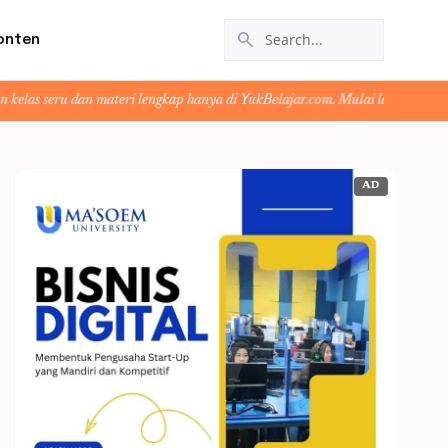
search
onten
eru dan materi lengkap hanya di YukBelajar.com. Mulai langkah suksesmu hari 
AD