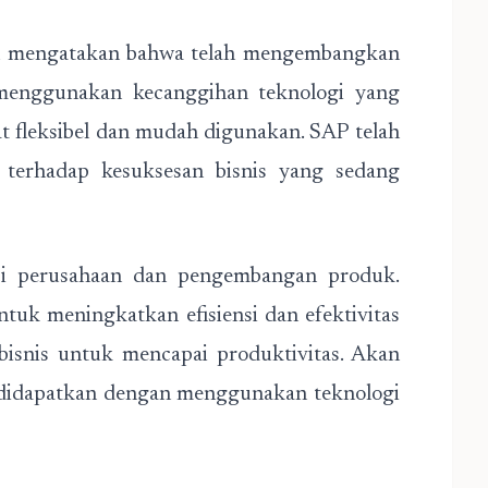
ah mengatakan bahwa telah mengembangkan
 menggunakan kecanggihan teknologi yang
t fleksibel dan mudah digunakan. SAP telah
 terhadap kesuksesan bisnis yang sedang
si perusahaan dan pengembangan produk.
untuk meningkatkan efisiensi dan efektivitas
bisnis untuk mencapai produktivitas. Akan
a didapatkan dengan menggunakan teknologi