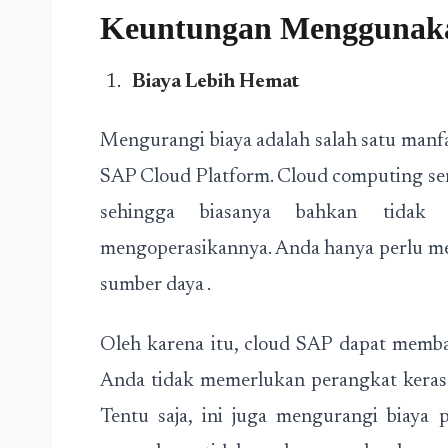
Keuntungan Menggunaka
Biaya Lebih Hemat
Mengurangi biaya adalah salah satu man
SAP Cloud Platform. Cloud computing sen
sehingga biasanya bahkan tidak
mengoperasikannya. Anda hanya perlu m
sumber daya .
Oleh karena itu, cloud SAP dapat mem
Anda tidak memerlukan perangkat kera
Tentu saja, ini juga mengurangi biaya