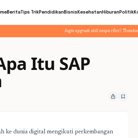
ome
Berita
Tips Trik
Pendidikan
Bisnis
Kesehatan
Hiburan
Politik
K
Ingin upgrade skill tanpa ribet? Temukan kelas seru dan
Apa Itu SAP
m
ios_share
bookmark_add
bah ke dunia digital mengikuti perkembangan