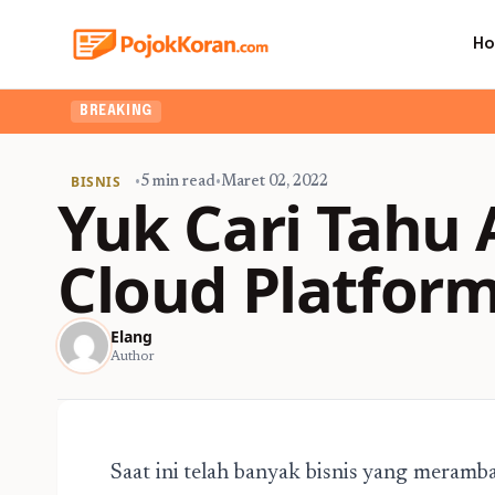
H
BREAKING
BISNIS
•
5 min read
•
Maret 02, 2022
Yuk Cari Tahu 
Cloud Platfor
Elang
Author
Saat ini telah banyak bisnis yang meram