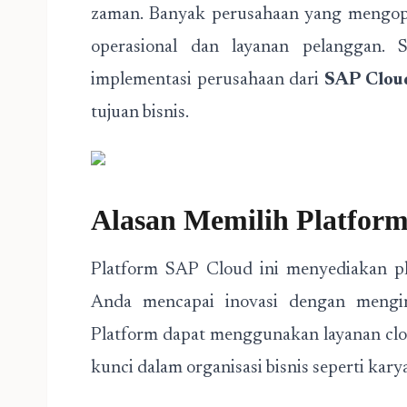
zaman. Banyak perusahaan yang mengopt
operasional dan layanan pelanggan. 
implementasi perusahaan dari
SAP Clou
tujuan bisnis.
Alasan Memilih Platfor
Platform SAP Cloud ini menyediakan p
Anda mencapai inovasi dengan mengin
Platform dapat menggunakan layanan cl
kunci dalam organisasi bisnis seperti ka