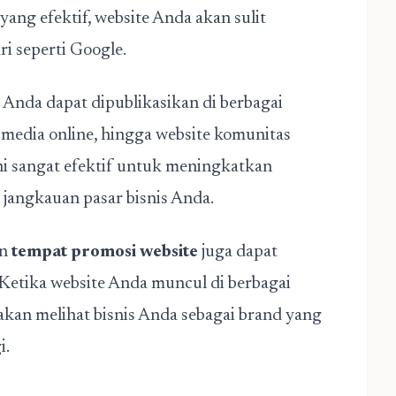
yang efektif, website Anda akan sulit
i seperti Google.
e Anda dapat dipublikasikan di berbagai
a, media online, hingga website komunitas
ni sangat efektif untuk meningkatkan
jangkauan pasar bisnis Anda.
an
tempat promosi website
juga dapat
etika website Anda muncul di berbagai
akan melihat bisnis Anda sebagai brand yang
i.