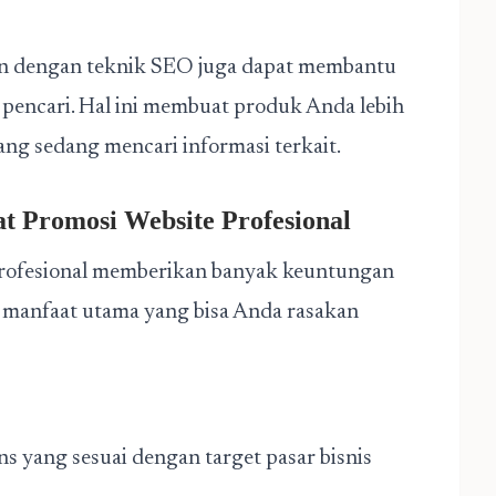
lkan dengan teknik SEO juga dapat membantu
pencari. Hal ini membuat produk Anda lebih
ng sedang mencari informasi terkait.
 Promosi Website Profesional
rofesional memberikan banyak keuntungan
 manfaat utama yang bisa Anda rasakan
 yang sesuai dengan target pasar bisnis