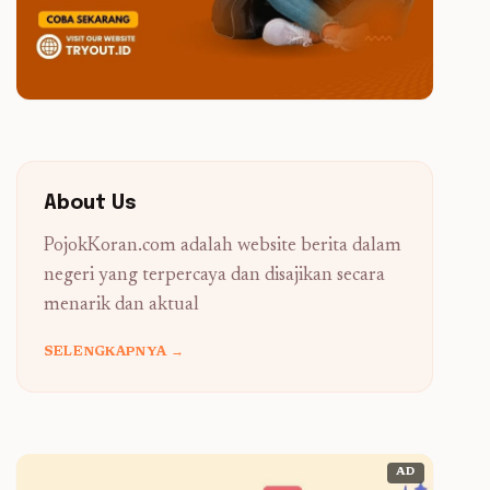
About Us
PojokKoran.com adalah website berita dalam
negeri yang terpercaya dan disajikan secara
menarik dan aktual
SELENGKAPNYA →
AD