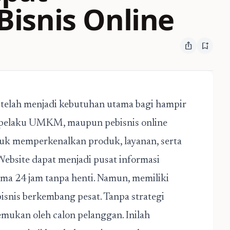
isnis Online
ios_share
bookmark_add
e telah menjadi kebutuhan utama bagi hampir
r, pelaku UMKM, maupun pebisnis online
uk memperkenalkan produk, layanan, serta
Website dapat menjadi pusat informasi
ama 24 jam tanpa henti. Namun, memiliki
isnis berkembang pesat. Tanpa strategi
temukan oleh calon pelanggan. Inilah