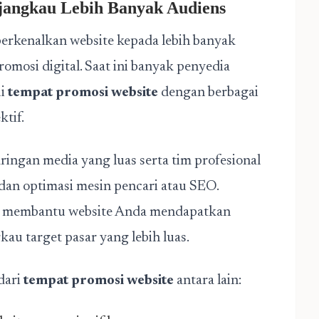
jangkau Lebih Banyak Audiens
perkenalkan website kepada lebih banyak
mosi digital. Saat ini banyak penyedia
ui
tempat promosi website
dengan berbagai
ktif.
aringan media yang luas serta tim profesional
dan optimasi mesin pencari atau SEO.
at membantu website Anda mendapatkan
kau target pasar yang lebih luas.
dari
tempat promosi website
antara lain: