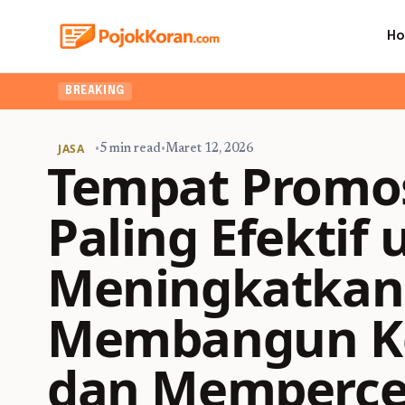
H
BREAKING
JASA
•
5 min read
•
Maret 12, 2026
Tempat Promos
Paling Efektif
Meningkatkan T
Membangun Ke
dan Memperce