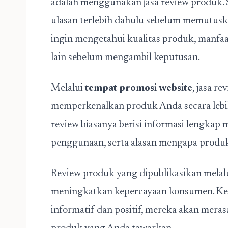
adalah menggunakan jasa review produk. 
ulasan terlebih dahulu sebelum memutus
ingin mengetahui kualitas produk, manf
lain sebelum mengambil keputusan.
Melalui
tempat promosi website
, jasa 
memperkenalkan produk Anda secara lebi
review biasanya berisi informasi lengka
penggunaan, serta alasan mengapa produk 
Review produk yang dipublikasikan melal
meningkatkan kepercayaan konsumen. Ket
informatif dan positif, mereka akan mera