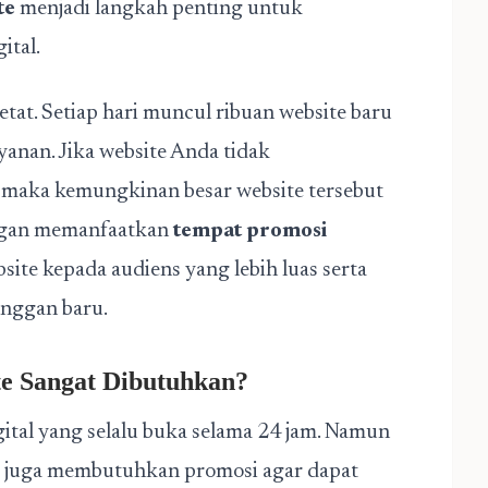
te
menjadi langkah penting untuk
ital.
ketat. Setiap hari muncul ribuan website baru
anan. Jika website Anda tidak
, maka kemungkinan besar website tersebut
ngan memanfaatkan
tempat promosi
ite kepada audiens yang lebih luas serta
nggan baru.
e Sangat Dibutuhkan?
gital yang selalu buka selama 24 jam. Namun
ite juga membutuhkan promosi agar dapat