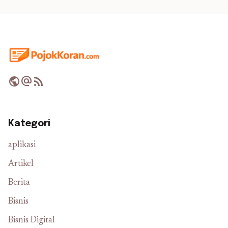
public
alternate_email
rss_feed
Kategori
aplikasi
Artikel
Berita
Bisnis
Bisnis Digital