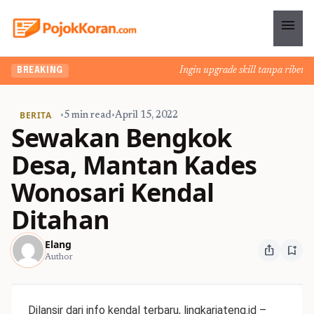
menu
Ingin upgrade skill tanpa ribet? Te
BREAKING
BERITA
•
5 min read
•
April 15, 2022
Sewakan Bengkok
Desa, Mantan Kades
Wonosari Kendal
Ditahan
Elang
ios_share
bookmark_add
Author
Dilansir dari
info kendal terbaru
, lingkarjateng.id –