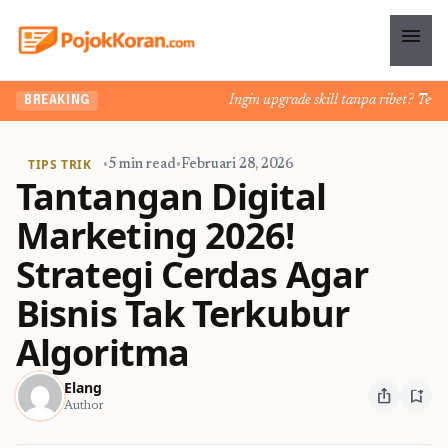
menu
Ingin upgrade skill tanpa ribet? Temukan
BREAKING
TIPS TRIK
•
5 min read
•
Februari 28, 2026
Tantangan Digital
Marketing 2026!
Strategi Cerdas Agar
Bisnis Tak Terkubur
Algoritma
Elang
ios_share
bookmark_add
Author