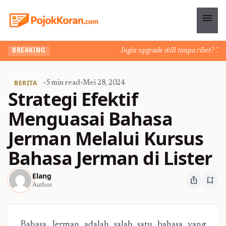
menu
Ingin upgrade skill tanpa ribet? Temuk
BREAKING
BERITA
•
5 min read
•
Mei 28, 2024
Strategi Efektif
Menguasai Bahasa
Jerman Melalui Kursus
Bahasa Jerman di Lister
Elang
ios_share
bookmark_add
Author
Bahasa Jerman adalah salah satu bahasa yang