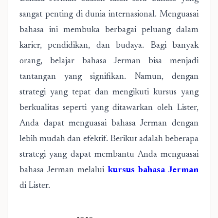
sangat penting di dunia internasional. Menguasai
bahasa ini membuka berbagai peluang dalam
karier, pendidikan, dan budaya. Bagi banyak
orang, belajar bahasa Jerman bisa menjadi
tantangan yang signifikan. Namun, dengan
strategi yang tepat dan mengikuti kursus yang
berkualitas seperti yang ditawarkan oleh Lister,
Anda dapat menguasai bahasa Jerman dengan
lebih mudah dan efektif. Berikut adalah beberapa
strategi yang dapat membantu Anda menguasai
bahasa Jerman melalui
kursus bahasa Jerman
di Lister.