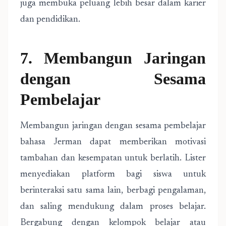
juga membuka peluang lebih besar dalam karier
dan pendidikan.
7. Membangun Jaringan
dengan Sesama
Pembelajar
Membangun jaringan dengan sesama pembelajar
bahasa Jerman dapat memberikan motivasi
tambahan dan kesempatan untuk berlatih. Lister
menyediakan platform bagi siswa untuk
berinteraksi satu sama lain, berbagi pengalaman,
dan saling mendukung dalam proses belajar.
Bergabung dengan kelompok belajar atau