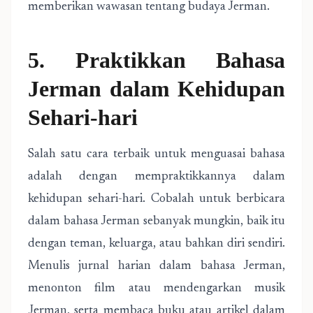
memberikan wawasan tentang budaya Jerman.
5. Praktikkan Bahasa
Jerman dalam Kehidupan
Sehari-hari
Salah satu cara terbaik untuk menguasai bahasa
adalah dengan mempraktikkannya dalam
kehidupan sehari-hari. Cobalah untuk berbicara
dalam bahasa Jerman sebanyak mungkin, baik itu
dengan teman, keluarga, atau bahkan diri sendiri.
Menulis jurnal harian dalam bahasa Jerman,
menonton film atau mendengarkan musik
Jerman, serta membaca buku atau artikel dalam