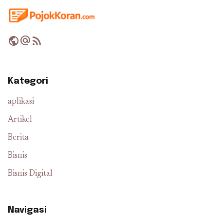
public
alternate_email
rss_feed
Kategori
aplikasi
Artikel
Berita
Bisnis
Bisnis Digital
Navigasi