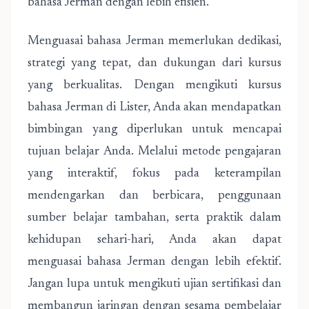
bahasa Jerman dengan lebih efisien.
Menguasai bahasa Jerman memerlukan dedikasi,
strategi yang tepat, dan dukungan dari kursus
yang berkualitas. Dengan mengikuti kursus
bahasa Jerman di Lister, Anda akan mendapatkan
bimbingan yang diperlukan untuk mencapai
tujuan belajar Anda. Melalui metode pengajaran
yang interaktif, fokus pada keterampilan
mendengarkan dan berbicara, penggunaan
sumber belajar tambahan, serta praktik dalam
kehidupan sehari-hari, Anda akan dapat
menguasai bahasa Jerman dengan lebih efektif.
Jangan lupa untuk mengikuti ujian sertifikasi dan
membangun jaringan dengan sesama pembelajar