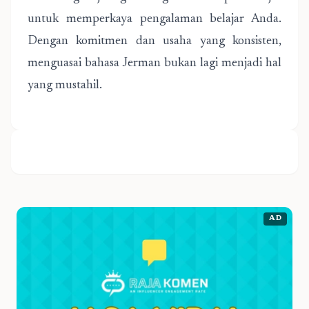
untuk memperkaya pengalaman belajar Anda.
Dengan komitmen dan usaha yang konsisten,
menguasai bahasa Jerman bukan lagi menjadi hal
yang mustahil.
AD