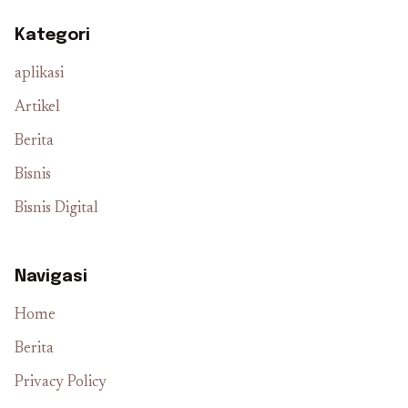
Kategori
aplikasi
Artikel
Berita
Bisnis
Bisnis Digital
Navigasi
Home
Berita
Privacy Policy