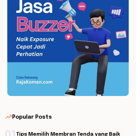
trending_up
Popular Posts
01
Tips Memilih Membran Tenda yang Baik