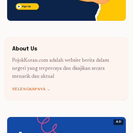
About Us
PojokKoran.com adalah website berita dalam
negeri yang terpercaya dan disajikan secara
menarik dan aktual
SELENGKAPNYA →
AD